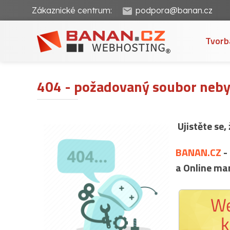
Zákaznické centrum:
podpora@banan.cz
Tvorb
404 - požadovaný soubor neby
Ujistěte se,
BANAN.CZ
-
a Online ma