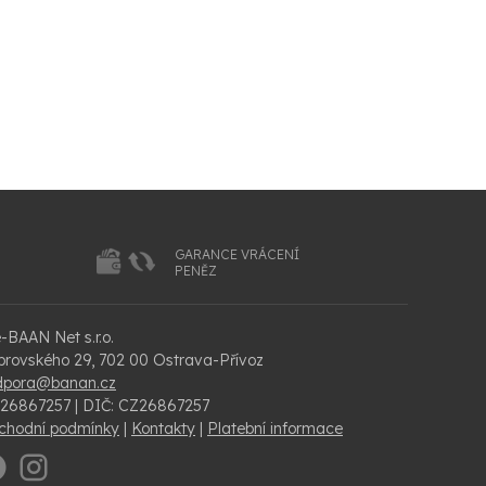
GARANCE VRÁCENÍ
PENĚZ
-BAAN Net s.r.o.
rovského 29, 702 00 Ostrava-Přívoz
dpora@banan.cz
 26867257 | DIČ: CZ26867257
chodní podmínky
|
Kontakty
|
Platební informace
.
.