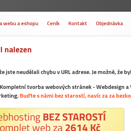
a webu a eshopu
Ceník
Kontakt
Objednávka
l nalezen
 že jste neudělali chybu v URL adrese. Je možné, že 
 Kompletní tvorba webových stránek - Webdesign a 
rketing.
Buďte s námi bez starostí, navíc za za bezk