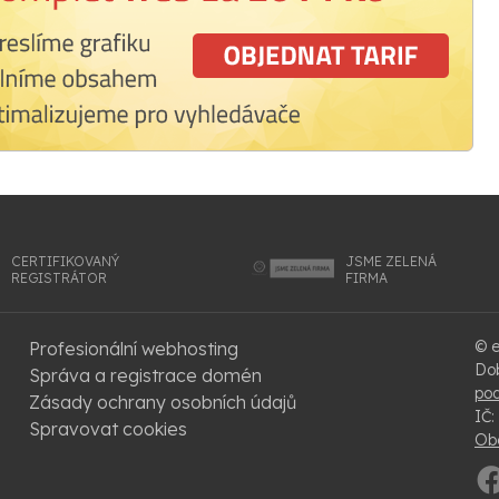
CERTIFIKOVANÝ
JSME ZELENÁ
REGISTRÁTOR
FIRMA
© e
Profesionální webhosting
Dob
Správa a registrace domén
po
Zásady ochrany osobních údajů
IČ:
Spravovat cookies
Ob